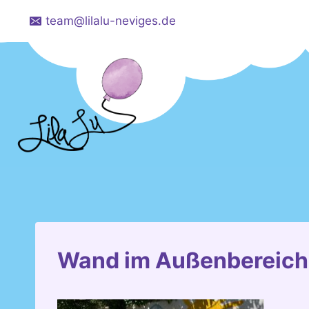
Zum
team@lilalu-neviges.de
Inhalt
springen
Wand im Außenbereich