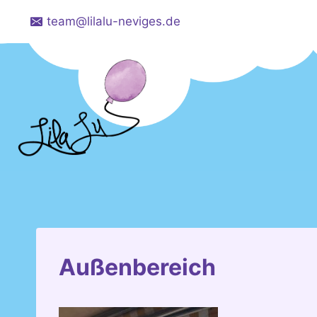
Zum
team@lilalu-neviges.de
Inhalt
springen
Außenbereich