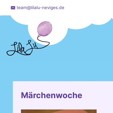
Zum
team@lilalu-neviges.de
Inhalt
springen
Märchenwoche