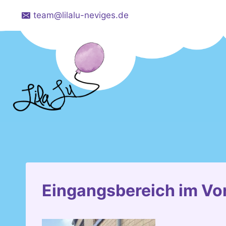
Zum
team@lilalu-neviges.de
Inhalt
springen
Eingangsbereich im Vo